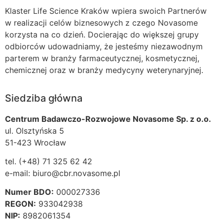
Klaster Life Science Kraków wpiera swoich Partnerów
w realizacji celów biznesowych z czego Novasome
korzysta na co dzień. Docierając do większej grupy
odbiorców udowadniamy, że jesteśmy niezawodnym
parterem w branży farmaceutycznej, kosmetycznej,
chemicznej oraz w branży medycyny weterynaryjnej.
Siedziba główna
Centrum Badawczo-Rozwojowe Novasome Sp. z o.o.
ul. Olsztyńska 5
51-423 Wrocław
tel. (+48) 71 325 62 42
e-mail: biuro@cbr.novasome.pl
Numer BDO:
000027336
REGON:
933042938
NIP:
8982061354